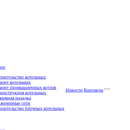
лио
роительство котельных
монт котельных
монт промышленных котлов
Новости
Контакты
конструкция котельных
жимная наладка
женерные сети
роительство блочных котельных