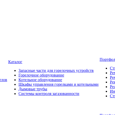
Портфо
Каталог
Ст
Запасные части для горелочных устройств
Ре
Горелочное оборудование
Ре
тлов
Котельное оборудование
Ре
Шкафы управления горелками и котельными
Ре
Дымовые трубы
Ин
Системы контроля загазованности
Ст