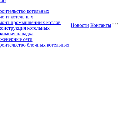
лио
роительство котельных
монт котельных
монт промышленных котлов
Новости
Контакты
конструкция котельных
жимная наладка
женерные сети
роительство блочных котельных