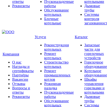
ответы
Пусконаладочные
котельными
Реквизиты
работы
Дымовые
Обслуживание
трубы
котельных
Системы
Блочные
контроля
котельные
загазованнос
Услуги
Каталог
Реконструкция
Запасные
котельных
части для
Ремонт
горелочных
Компания
котельных
устройств
О нас
Строительство
Горелочное
Награды и
котельных
оборудование
сертификаты
Ремонт
Котельное
Партнёры
промышленных
оборудование
Вакансии
котлов
Шкафы
Отзывы
Режимная
управления
Вопросы и
наладка
горелками и
ответы
Пусконаладочные
котельными
Реквизиты
работы
Дымовые
Обслуживание
трубы
котельных
Системы