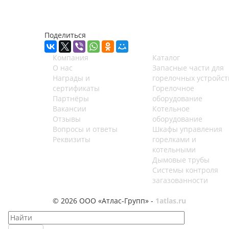
Поделиться
Компания
Каталог
О нас
Запасные части для
Награды и
горелочных устройст
сертификаты
Горелочное
Партнёры
оборудование
Вакансии
Котельное
Отзывы
оборудование
Вопросы и ответы
Шкафы управления
Реквизиты
горелками и
котельными
Дымовые трубы
Системы контроля
загазованности
© 2026 ООО «Атлас-Групп» -
1atlas.ru