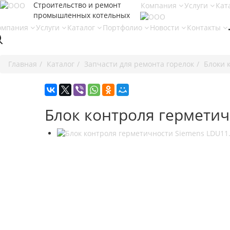
Строительство и ремонт
Компания
Услуги
Кат
промышленных котельных
омпания
Услуги
Каталог
Портфолио
Новости
Контакты
Главная
Каталог
Запчасти для ремонта горелок
Блоки 
Блок контроля герметич