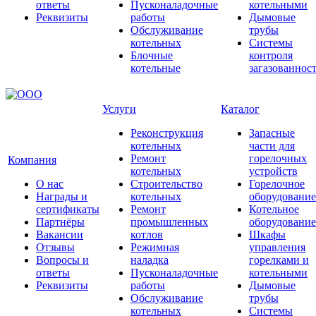
ответы
Пусконаладочные
котельными
Реквизиты
работы
Дымовые
Обслуживание
трубы
котельных
Системы
Блочные
контроля
котельные
загазованнос
Услуги
Каталог
Реконструкция
Запасные
котельных
части для
Ремонт
горелочных
Компания
котельных
устройств
О нас
Строительство
Горелочное
Награды и
котельных
оборудование
сертификаты
Ремонт
Котельное
Партнёры
промышленных
оборудование
Вакансии
котлов
Шкафы
Отзывы
Режимная
управления
Вопросы и
наладка
горелками и
ответы
Пусконаладочные
котельными
Реквизиты
работы
Дымовые
Обслуживание
трубы
котельных
Системы