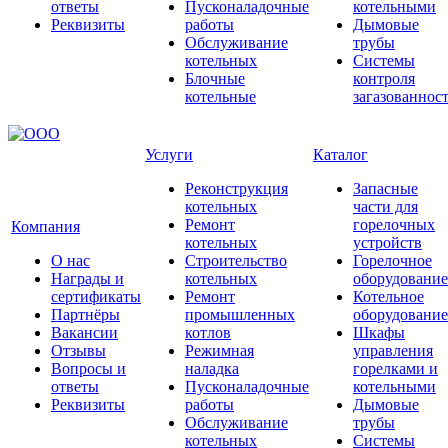
ответы
Пусконаладочные
котельными
Реквизиты
работы
Дымовые
Обслуживание
трубы
котельных
Системы
Блочные
контроля
котельные
загазованнос
Услуги
Каталог
Реконструкция
Запасные
котельных
части для
Ремонт
горелочных
Компания
котельных
устройств
О нас
Строительство
Горелочное
Награды и
котельных
оборудование
сертификаты
Ремонт
Котельное
Партнёры
промышленных
оборудование
Вакансии
котлов
Шкафы
Отзывы
Режимная
управления
Вопросы и
наладка
горелками и
ответы
Пусконаладочные
котельными
Реквизиты
работы
Дымовые
Обслуживание
трубы
котельных
Системы