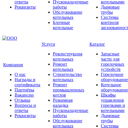
ответы
Пусконаладочные
котельными
Реквизиты
работы
Дымовые
Обслуживание
трубы
котельных
Системы
Блочные
контроля
котельные
загазованнос
Услуги
Каталог
Реконструкция
Запасные
котельных
части для
Ремонт
горелочных
Компания
котельных
устройств
О нас
Строительство
Горелочное
Награды и
котельных
оборудование
сертификаты
Ремонт
Котельное
Партнёры
промышленных
оборудование
Вакансии
котлов
Шкафы
Отзывы
Режимная
управления
Вопросы и
наладка
горелками и
ответы
Пусконаладочные
котельными
Реквизиты
работы
Дымовые
Обслуживание
трубы
котельных
Системы