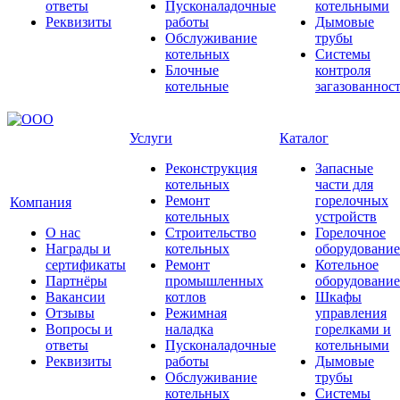
ответы
Пусконаладочные
котельными
Реквизиты
работы
Дымовые
Обслуживание
трубы
котельных
Системы
Блочные
контроля
котельные
загазованнос
Услуги
Каталог
Реконструкция
Запасные
котельных
части для
Ремонт
горелочных
Компания
котельных
устройств
О нас
Строительство
Горелочное
Награды и
котельных
оборудование
сертификаты
Ремонт
Котельное
Партнёры
промышленных
оборудование
Вакансии
котлов
Шкафы
Отзывы
Режимная
управления
Вопросы и
наладка
горелками и
ответы
Пусконаладочные
котельными
Реквизиты
работы
Дымовые
Обслуживание
трубы
котельных
Системы