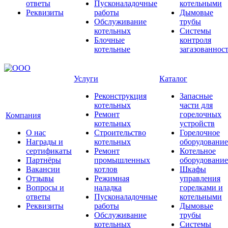
ответы
Пусконаладочные
котельными
Реквизиты
работы
Дымовые
Обслуживание
трубы
котельных
Системы
Блочные
контроля
котельные
загазованнос
Услуги
Каталог
Реконструкция
Запасные
котельных
части для
Ремонт
горелочных
Компания
котельных
устройств
О нас
Строительство
Горелочное
Награды и
котельных
оборудование
сертификаты
Ремонт
Котельное
Партнёры
промышленных
оборудование
Вакансии
котлов
Шкафы
Отзывы
Режимная
управления
Вопросы и
наладка
горелками и
ответы
Пусконаладочные
котельными
Реквизиты
работы
Дымовые
Обслуживание
трубы
котельных
Системы