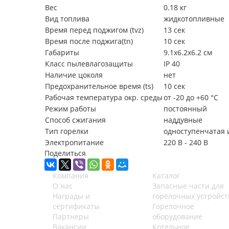
Вес
0.18 кг
Вид топлива
жидкотопливные
Время перед поджигом (tvz)
13 сек
Время после поджига(tn)
10 сек
Габариты
9.1x6.2x6.2 см
Класс пылевлагозащиты
IP 40
Наличие цоколя
нет
Предохранительное время (ts)
10 сек
Рабочая температура окр. среды
от -20 до +60 °C
Режим работы
постоянный
Способ сжигания
наддувные
Тип горелки
одноступенчатая 
Электропитание
220 В - 240 В
Поделиться
Компания
Каталог
О нас
Запасные части для
Награды и
горелочных устройст
сертификаты
Горелочное
Партнёры
оборудование
Вакансии
Котельное