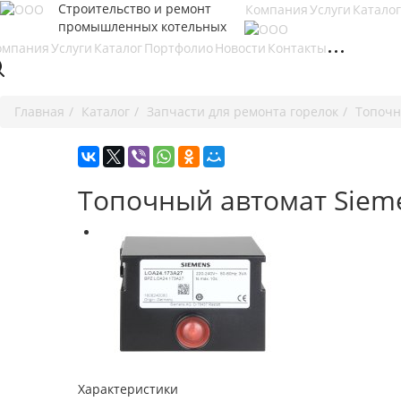
Строительство и ремонт
Компания
Услуги
Каталог
промышленных котельных
омпания
Услуги
Каталог
Портфолио
Новости
Контакты
Главная
Каталог
Запчасти для ремонта горелок
Топочн
Топочный автомат Siem
Характеристики