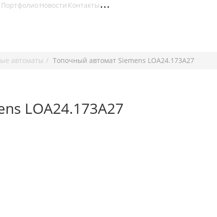
Портфолио
Новости
Контакты
ые автоматы
Топочный автомат Siemens LOA24.173A27
ens LOA24.173A27