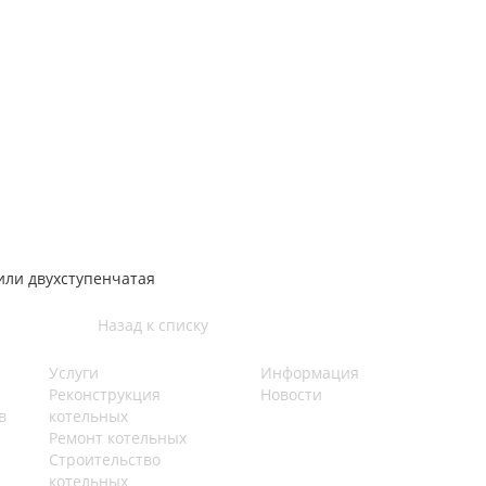
или двухступенчатая
Назад к списку
Услуги
Информация
Реконструкция
Новости
в
котельных
Ремонт котельных
Строительство
котельных