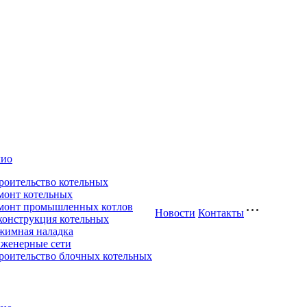
лио
роительство котельных
монт котельных
монт промышленных котлов
Новости
Контакты
конструкция котельных
жимная наладка
женерные сети
роительство блочных котельных