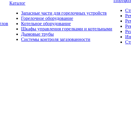
Портфо
Каталог
Ст
Запасные части для горелочных устройств
Ре
Горелочное оборудование
Ре
тлов
Котельное оборудование
Ре
Шкафы управления горелками и котельными
Ре
Дымовые трубы
Ин
Системы контроля загазованности
Ст