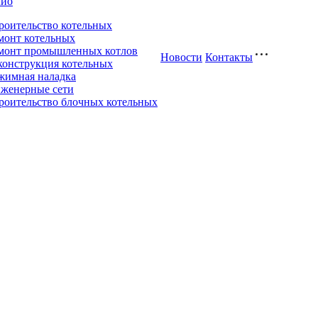
лио
роительство котельных
монт котельных
монт промышленных котлов
Новости
Контакты
конструкция котельных
жимная наладка
женерные сети
роительство блочных котельных