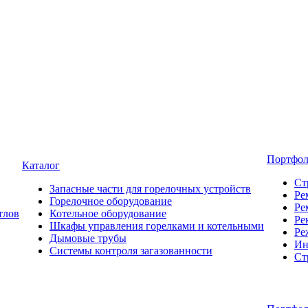
Портфо
Каталог
Ст
Запасные части для горелочных устройств
Ре
Горелочное оборудование
Ре
тлов
Котельное оборудование
Ре
Шкафы управления горелками и котельными
Ре
Дымовые трубы
Ин
Системы контроля загазованности
Ст