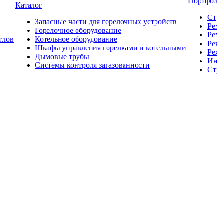
Портфо
Каталог
Ст
Запасные части для горелочных устройств
Ре
Горелочное оборудование
Ре
тлов
Котельное оборудование
Ре
Шкафы управления горелками и котельными
Ре
Дымовые трубы
Ин
Системы контроля загазованности
Ст