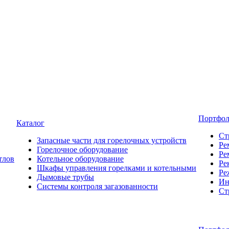
Портфо
Каталог
Ст
Запасные части для горелочных устройств
Ре
Горелочное оборудование
Ре
тлов
Котельное оборудование
Ре
Шкафы управления горелками и котельными
Ре
Дымовые трубы
Ин
Системы контроля загазованности
Ст