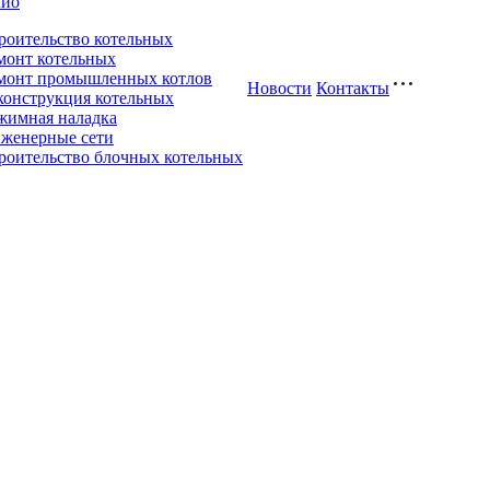
лио
роительство котельных
монт котельных
монт промышленных котлов
Новости
Контакты
конструкция котельных
жимная наладка
женерные сети
роительство блочных котельных