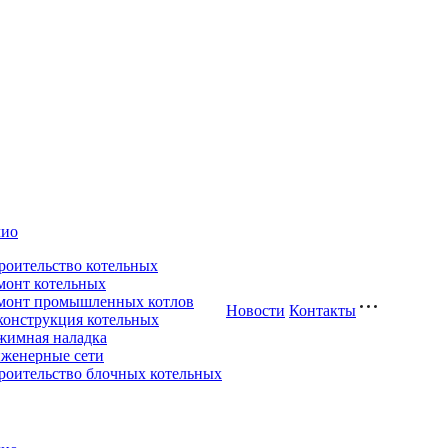
лио
роительство котельных
монт котельных
монт промышленных котлов
Новости
Контакты
конструкция котельных
жимная наладка
женерные сети
роительство блочных котельных