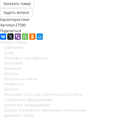
Заказать товар
Задать вопрос
Характеристики
Артикул
27580
Поделиться
Назад к списку
Компания
О нас
Награды и сертификаты
Партнёры
Вакансии
Отзывы
Вопросы и ответы
Реквизиты
Каталог
Запасные части для горелочных устройств
Горелочное оборудование
Котельное оборудование
Шкафы управления горелками и котельными
Дымовые трубы