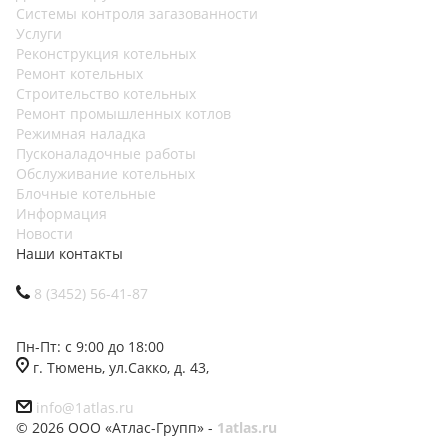
Системы контроля загазованности
Услуги
Реконструкция котельных
Ремонт котельных
Строительство котельных
Ремонт промышленных котлов
Режимная наладка
Пусконаладочные работы
Обслуживание котельных
Блочные котельные
Информация
Новости
Наши контакты
8 (3452) 56-41-87
Пн-Пт: с 9:00 до 18:00
г. Тюмень, ул.Сакко, д. 43,
info@1atlas.ru
© 2026 ООО «Атлас-Групп» -
1atlas.ru